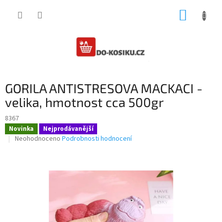
Přejít
NÁKUP
na
obsah
KOŠÍK
GORILA ANTISTRESOVA MACKACI -
velika, hmotnost cca 500gr
8367
Novinka
Nejprodávanější
Průměrné
Neohodnoceno
Podrobnosti hodnocení
hodnocení
produktu
je
0,0
z
5
hvězdiček.