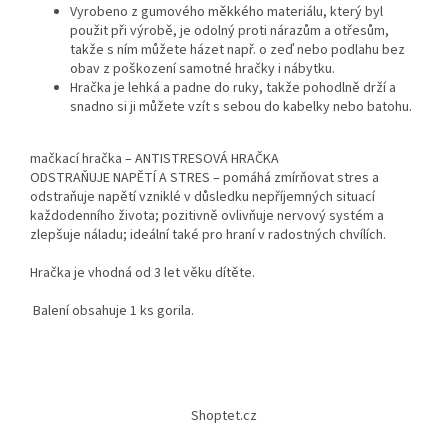
Vyrobeno z gumového měkkého materiálu, který byl
použit při výrobě, je odolný proti nárazům a otřesům,
takže s ním můžete házet např. o zeď nebo podlahu bez
obav z poškození samotné hračky i nábytku.
Hračka je lehká a padne do ruky, takže pohodlně drží a
snadno si ji můžete vzít s sebou do kabelky nebo batohu.
mačkací hračka – ANTISTRESOVÁ HRAČKA
ODSTRAŇUJE NAPĚTÍ A STRES – pomáhá zmírňovat stres a
odstraňuje napětí vzniklé v důsledku nepříjemných situací
každodenního života; pozitivně ovlivňuje nervový systém a
zlepšuje náladu; ideální také pro hraní v radostných chvílích.
Hračka je vhodná od 3 let věku dítěte.
Balení obsahuje 1 ks gorila.
Z
á
Shoptet.cz
p