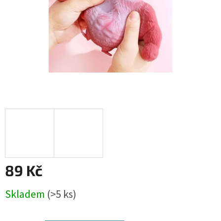
89 Kč
Měrná
Skladem
(>5 ks)
cena: