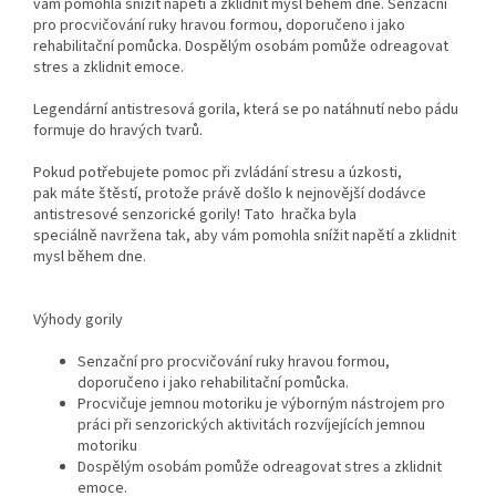
vám pomohla snížit napětí a zklidnit mysl během dne. Senzační
pro procvičování ruky hravou formou, doporučeno i jako
rehabilitační pomůcka. Dospělým osobám pomůže odreagovat
stres a zklidnit emoce.
Legendární antistresová gorila, která se po natáhnutí nebo pádu
formuje do hravých tvarů.
Pokud potřebujete pomoc při zvládání stresu a úzkosti,
pak máte štěstí, protože právě došlo k nejnovější dodávce
antistresové senzorické gorily! Tato hračka byla
speciálně navržena tak, aby vám pomohla snížit napětí a zklidnit
mysl během dne.
Výhody gorily
Senzační pro procvičování ruky hravou formou,
doporučeno i jako rehabilitační pomůcka.
Procvičuje jemnou motoriku je výborným nástrojem pro
práci při senzorických aktivitách rozvíjejících jemnou
motoriku
Dospělým osobám pomůže odreagovat stres a zklidnit
emoce.