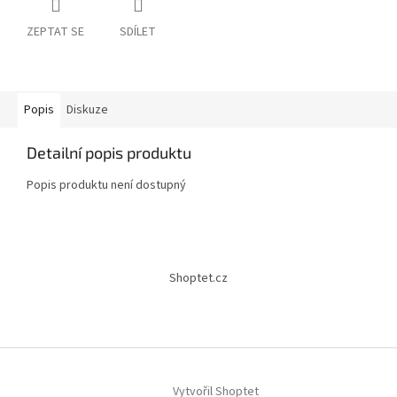
ZEPTAT SE
SDÍLET
Popis
Diskuze
Detailní popis produktu
Popis produktu není dostupný
Z
á
Shoptet.cz
p
a
t
í
Vytvořil Shoptet