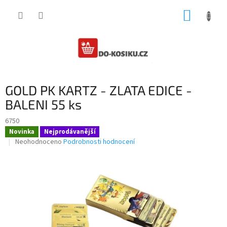
Přejít
NÁKUP
na
obsah
KOŠÍK
GOLD PK KARTZ - ZLATA EDICE -
BALENI 55 ks
6750
Novinka
Nejprodávanější
Průměrné
Neohodnoceno
Podrobnosti hodnocení
hodnocení
produktu
je
0,0
z
5
hvězdiček.