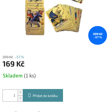
399 Kč
–57 %
399 Kč
–57 %
169 Kč
Měrná
Skladem
(1 ks)
cena:
Přidat do košíku