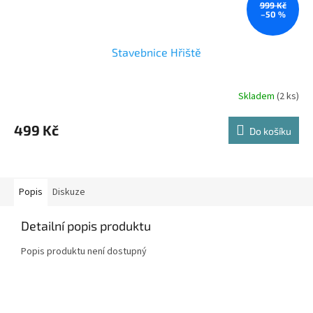
999 Kč
–50 %
Stavebnice Hřiště
Skladem
(2 ks)
Průměrné
hodnocení
produktu
499 Kč
Do košíku
je
1,9
z
5
hvězdiček.
Popis
Diskuze
Detailní popis produktu
Popis produktu není dostupný
Z