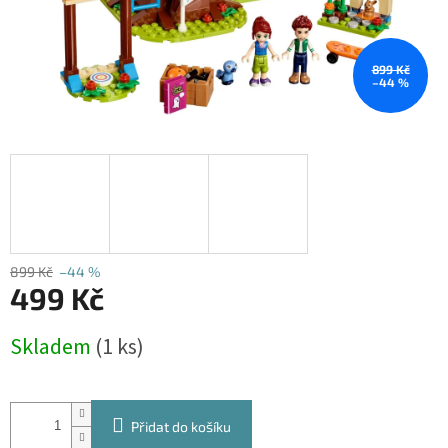
899 Kč
–44 %
899 Kč
–44 %
499 Kč
Měrná
Skladem
(1 ks)
cena:
Přidat do košíku