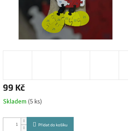
99 Kč
Měrná
Skladem
(5 ks)
cena:
Přidat do košíku