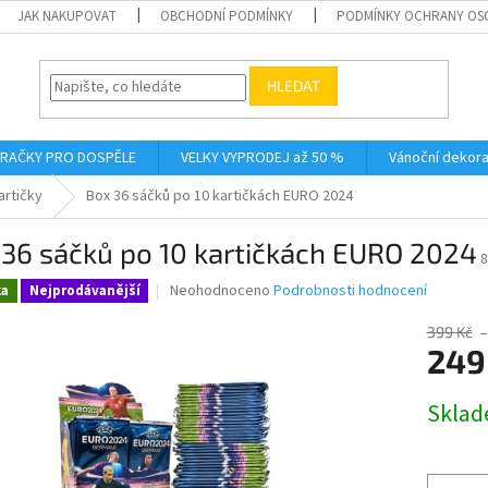
JAK NAKUPOVAT
OBCHODNÍ PODMÍNKY
PODMÍNKY OCHRANY OS
HLEDAT
RAČKY PRO DOSPĚLE
VELKY VYPRODEJ až 50 %
Vánoční dekor
artičky
Box 36 sáčků po 10 kartičkách EURO 2024
 36 sáčků po 10 kartičkách EURO 2024
8
Průměrné
Neohodnoceno
Podrobnosti hodnocení
ka
Nejprodávanější
hodnocení
produktu
399 Kč
–
je
249
0,0
z
Měrná
Skla
5
cena:
hvězdiček.