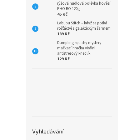
rýžová nudlová polévka hovězí
PHO BO 120g
45 Kč
Labubu Stitch – když se potká
rošťáctví s galaktickým šarmem!
189 Kč
Dumpling squishy mystery
mačkací hračka virální
antistresový knedlík
129 Kč
Vyhledávání