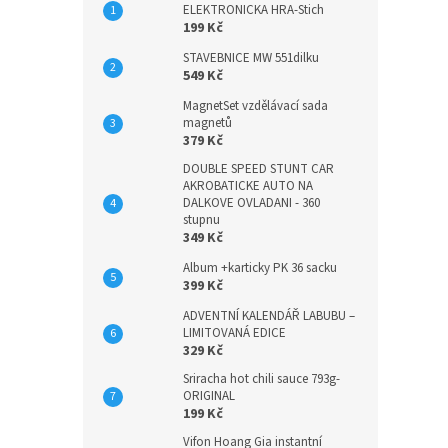
ELEKTRONICKA HRA-Stich
199 Kč
STAVEBNICE MW 551dilku
549 Kč
MagnetSet vzdělávací sada
magnetů
379 Kč
DOUBLE SPEED STUNT CAR
AKROBATICKE AUTO NA
DALKOVE OVLADANI - 360
stupnu
349 Kč
Album +karticky PK 36 sacku
399 Kč
ADVENTNÍ KALENDÁŘ LABUBU –
LIMITOVANÁ EDICE
329 Kč
Sriracha hot chili sauce 793g-
ORIGINAL
199 Kč
Vifon Hoang Gia instantní