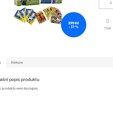
399 Kč
–37 %
TISK
s
Diskuze
ailní popis produktu
s produktu není dostupný