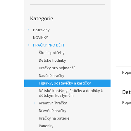
n
e
Přeskočit
l
Kategorie
kategorie
Potraviny
NOVINKY
HRAČKY PRO DĚTI
Školní potřeby
Dětske hodinky
Hračky pro nejmenší
Popi
Naučné hračky
Figurky, postavičky a kartičky
Dětské kostýmy, šatičky a doplňky k
Det
dětským kostýmům
Popi
Kreativní hračky
Dřevěné hračky
Hračky na baterie
Panenky