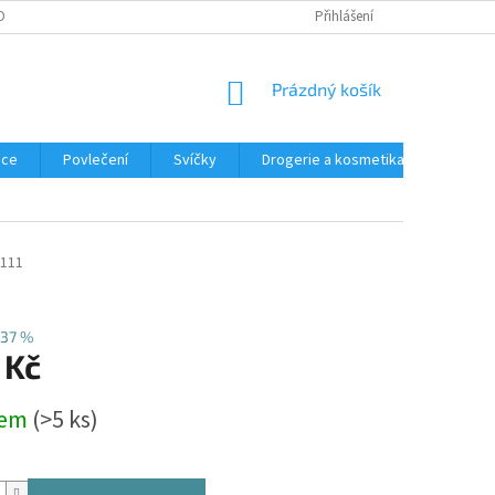
OBNÍCH ÚDAJŮ
REKLAMACE
Přihlášení
NÁKUPNÍ
Prázdný košík
KOŠÍK
ace
Povlečení
Svíčky
Drogerie a kosmetika
Obleče
111
37 %
 Kč
dem
(>5 ks)