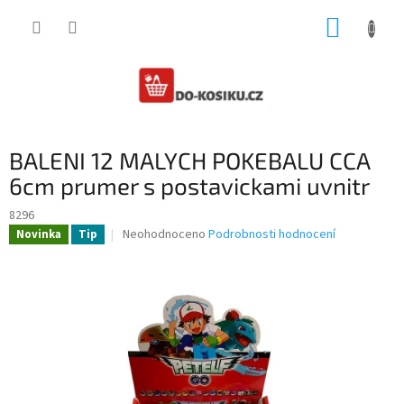
Přejít
NÁKUP
na
obsah
KOŠÍK
BALENI 12 MALYCH POKEBALU CCA
6cm prumer s postavickami uvnitr
8296
Průměrné
Neohodnoceno
Podrobnosti hodnocení
Novinka
Tip
hodnocení
produktu
je
0,0
z
5
hvězdiček.