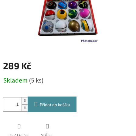
289 Kč
Měrná
Skladem
(5 ks)
cena:
Přidat do košíku
ZEPTAT SE
SDÍLET