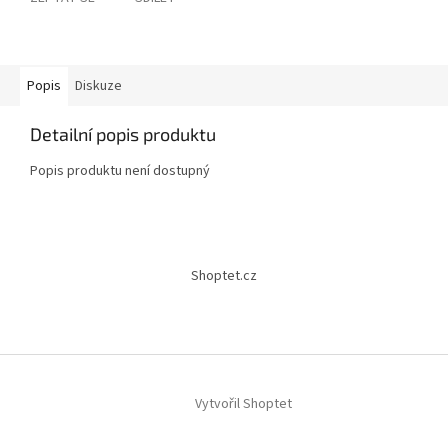
Popis
Diskuze
Detailní popis produktu
Popis produktu není dostupný
Z
á
Shoptet.cz
p
a
t
í
Vytvořil Shoptet