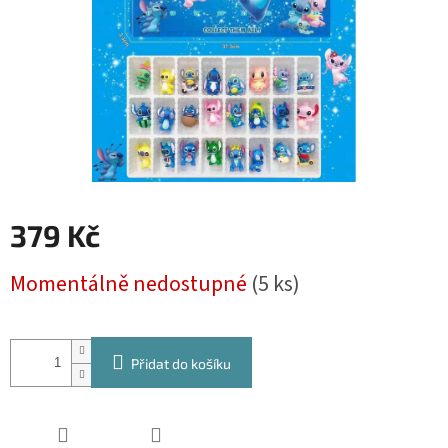
379 Kč
Měrná
Momentálně nedostupné
(5 ks)
cena:
Přidat do košíku