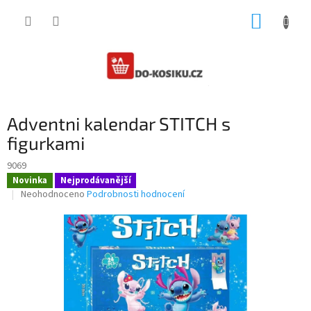
Přejít
NÁKUP
na
obsah
KOŠÍK
Adventni kalendar STITCH s
figurkami
9069
Novinka
Nejprodávanější
Průměrné
Neohodnoceno
Podrobnosti hodnocení
hodnocení
produktu
je
0,0
z
5
hvězdiček.