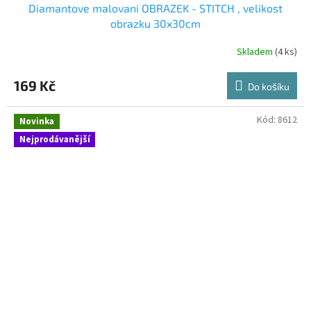
Diamantove malovani OBRAZEK - STITCH , velikost
obrazku 30x30cm
Skladem
(4 ks)
169 Kč
Do košíku
Kód:
8612
Novinka
Nejprodávanější