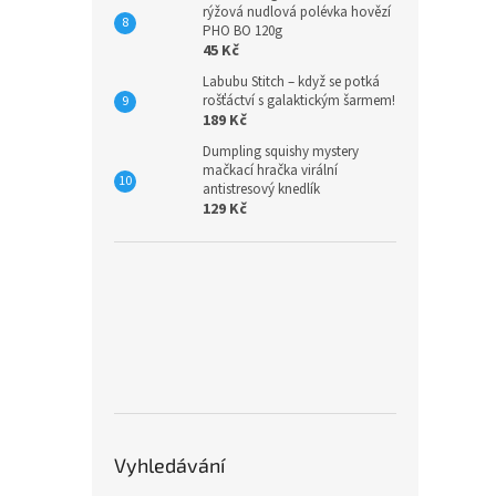
rýžová nudlová polévka hovězí
PHO BO 120g
45 Kč
Labubu Stitch – když se potká
rošťáctví s galaktickým šarmem!
189 Kč
Dumpling squishy mystery
mačkací hračka virální
antistresový knedlík
129 Kč
Vyhledávání