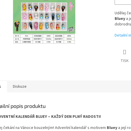
Udělej č
Bluey
a j
dobrodruž
Detailní 
TISK
s
Diskuze
ailní popis produktu
DVENTNÍ KALENDÁŘ BLUEY – KAŽDÝ DEN PLNÝ RADOSTI!
ej čekání na Vánoce kouzelným! Adventní kalendář s motivem
Bluey
a její 