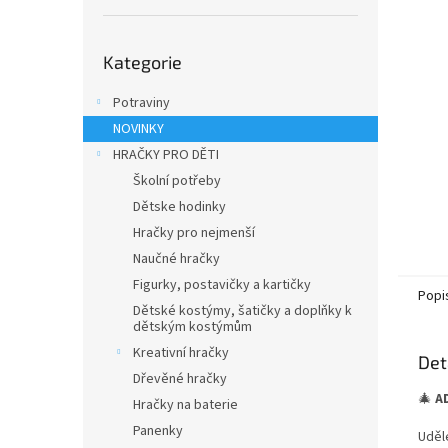
n
e
Přeskočit
l
Kategorie
kategorie
Potraviny
NOVINKY
HRAČKY PRO DĚTI
Školní potřeby
Dětske hodinky
Hračky pro nejmenší
Naučné hračky
Figurky, postavičky a kartičky
Popi
Dětské kostýmy, šatičky a doplňky k
dětským kostýmům
Kreativní hračky
Det
Dřevěné hračky
🎄
A
Hračky na baterie
Panenky
Uděl