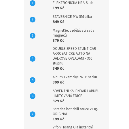
ELEKTRONICKA HRA-Stich
199 Kč
STAVEBNICE MW 551dilku
549 Kč
MagnetSet vzdělávací sada
magnetů
379 Kč
DOUBLE SPEED STUNT CAR
AKROBATICKE AUTO NA
DALKOVE OVLADANI - 360
stupnu
349 Kč
Album +karticky PK 36 sacku
399 Kč
ADVENTNÍ KALENDÁŘ LABUBU –
LIMITOVANÁ EDICE
329 Kč
Sriracha hot chili sauce 793g-
ORIGINAL
199 Kč
Vifon Hoang Gia instantní