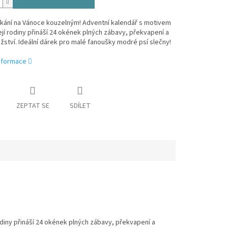
ekání na Vánoce kouzelným! Adventní kalendář s motivem
ejí rodiny přináší 24 okének plných zábavy, překvapení a
ství. Ideální dárek pro malé fanoušky modré psí slečny!
informace
ZEPTAT SE
SDÍLET
rodiny přináší 24 okének plných zábavy, překvapení a