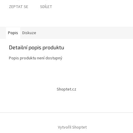
ZEPTAT SE
SDÍLET
Popis
Diskuze
Detailní popis produktu
Popis produktu není dostupný
Z
á
Shoptet.cz
p
a
t
í
Vytvořil Shoptet