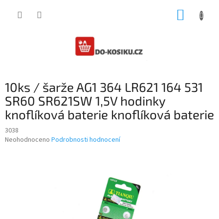
Přejít
NÁKUP
na
obsah
KOŠÍK
10ks / šarže AG1 364 LR621 164 531
SR60 SR621SW 1,5V hodinky
knoflíková baterie knoflíková baterie
3038
Průměrné
Neohodnoceno
Podrobnosti hodnocení
hodnocení
produktu
je
0,0
z
5
hvězdiček.