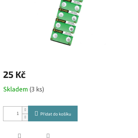
25 Kč
Měrná
Skladem
(3 ks)
cena:
Přidat do košíku