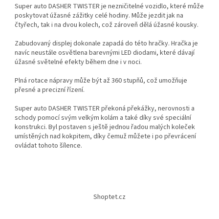
Super auto DASHER TWISTER je nezničitelné vozidlo, které může
poskytovat úžasné zážitky celé hodiny. Může jezdit jak na
čtyřech, tak i na dvou kolech, což zároveň dělá úžasné kousky.
Zabudovaný displej dokonale zapadá do této hračky. Hračka je
navíc neustále osvětlena barevnými LED diodami, které dávají
úžasné světelné efekty během dne i v noci.
Plná rotace nápravy může být až 360 stupňů, což umožňuje
přesné a precizní řízení.
Super auto DASHER TWISTER překoná překážky, nerovnosti a
schody pomocí svým velkým kolám a také díky své speciální
konstrukci. Byl postaven s ještě jednou řadou malých koleček
umístěných nad kokpitem, díky čemuž můžete i po převrácení
ovládat tohoto šílence.
Z
á
Shoptet.cz
p
a