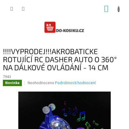
Přejít
NÁKUP
na
obsah
KOŠÍK
!!!!VYPRODEJ!!!AKROBATICKE
ROTUJÍCÍ RC DASHER AUTO O 360°
NA DÁLKOVÉ OVLÁDÁNÍ - 14 CM
7943
Průměrné
Neohodnoceno
Podrobnosti hodnocení
Novinka
hodnocení
produktu
je
0,0
z
5
hvězdiček.