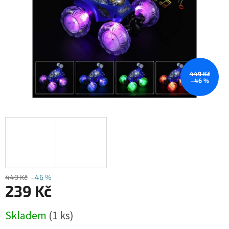
449 Kč
–46 %
449 Kč
–46 %
239 Kč
Měrná
Skladem
(1 ks)
cena: