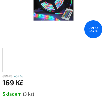
399 Kč
–57 %
399 Kč
–57 %
169 Kč
Měrná
Skladem
(3 ks)
cena: