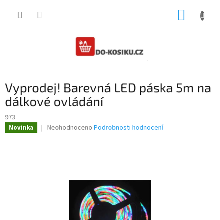
Přejít
NÁKUP
na
obsah
KOŠÍK
Vyprodej! Barevná LED páska 5m na
dálkové ovládání
973
Průměrné
Neohodnoceno
Podrobnosti hodnocení
Novinka
hodnocení
produktu
je
0,0
z
5
hvězdiček.