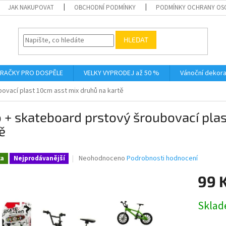
JAK NAKUPOVAT
OBCHODNÍ PODMÍNKY
PODMÍNKY OCHRANY OS
HLEDAT
RAČKY PRO DOSPĚLE
VELKY VYPRODEJ až 50 %
Vánoční dekor
ovací plast 10cm asst mix druhů na kartě
 + skateboard prstový šroubovací pla
ě
Průměrné
Neohodnoceno
Podrobnosti hodnocení
ka
Nejprodávanější
hodnocení
produktu
99 
je
0,0
Měrná
Skla
z
cena:
5
hvězdiček.