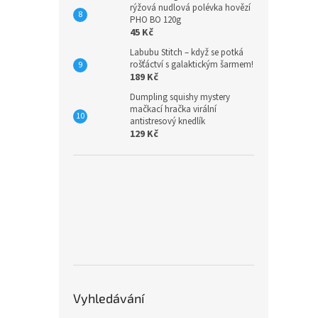
rýžová nudlová polévka hovězí
PHO BO 120g
45 Kč
Labubu Stitch – když se potká
rošťáctví s galaktickým šarmem!
189 Kč
Dumpling squishy mystery
mačkací hračka virální
antistresový knedlík
129 Kč
Vyhledávání