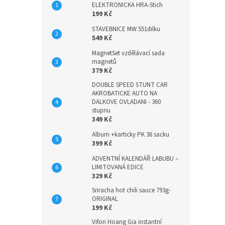
ELEKTRONICKA HRA-Stich
199 Kč
STAVEBNICE MW 551dilku
549 Kč
MagnetSet vzdělávací sada
magnetů
379 Kč
DOUBLE SPEED STUNT CAR
AKROBATICKE AUTO NA
DALKOVE OVLADANI - 360
stupnu
349 Kč
Album +karticky PK 36 sacku
399 Kč
ADVENTNÍ KALENDÁŘ LABUBU –
LIMITOVANÁ EDICE
329 Kč
Sriracha hot chili sauce 793g-
ORIGINAL
199 Kč
Vifon Hoang Gia instantní