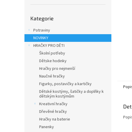
n
e
Přeskočit
l
Kategorie
kategorie
Potraviny
NOVINKY
HRAČKY PRO DĚTI
Školní potřeby
Dětske hodinky
Hračky pro nejmenší
Naučné hračky
Figurky, postavičky a kartičky
Popi
Dětské kostýmy, šatičky a doplňky k
dětským kostýmům
Kreativní hračky
Det
Dřevěné hračky
Popi
Hračky na baterie
Panenky