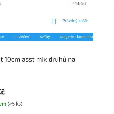
OBNÍCH ÚDAJŮ
REKLAMACE
Přihlášení
NÁKUPNÍ
Prázdný košík
KOŠÍK
ace
Povlečení
Svíčky
Drogerie a kosmetika
Obleče
st 10cm asst mix druhů na
Kč
dem
(>5 ks)