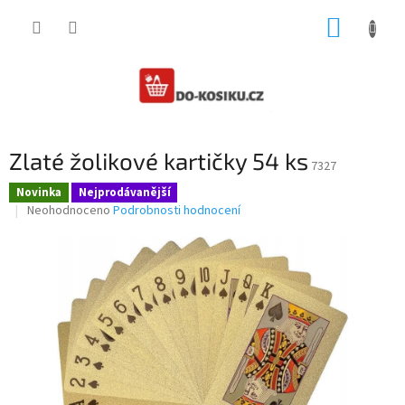
Přejít
NÁKUP
na
obsah
KOŠÍK
Zlaté žolikové kartičky 54 ks
7327
Novinka
Nejprodávanější
Průměrné
Neohodnoceno
Podrobnosti hodnocení
hodnocení
produktu
je
0,0
z
5
hvězdiček.