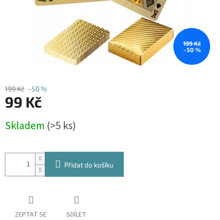
199 Kč
–50 %
199 Kč
–50 %
99 Kč
Měrná
Skladem
(>5 ks)
cena:
Přidat do košíku
ZEPTAT SE
SDÍLET