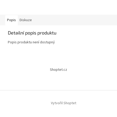
Popis
Diskuze
Detailní popis produktu
Popis produktu není dostupný
Z
á
Shoptet.cz
p
a
t
í
Vytvořil Shoptet