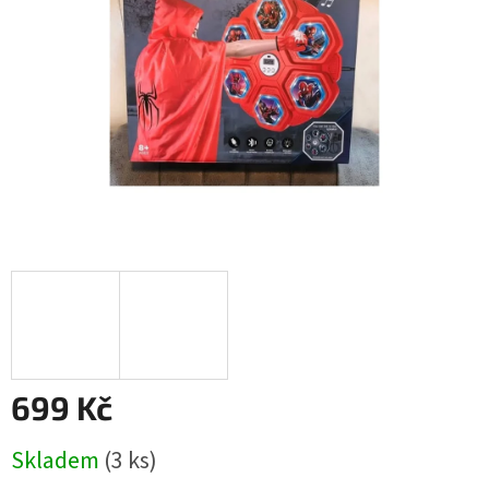
699 Kč
Měrná
Skladem
(3 ks)
cena: