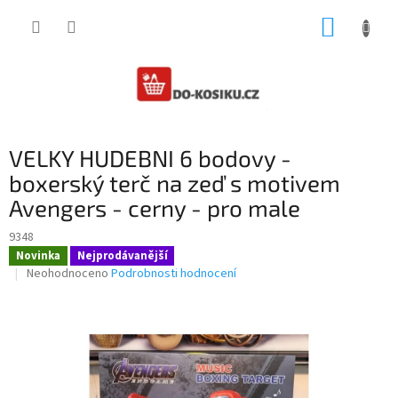
Přejít
NÁKUP
na
obsah
KOŠÍK
VELKY HUDEBNI 6 bodovy -
boxerský terč na zeď s motivem
Avengers - cerny - pro male
9348
Novinka
Nejprodávanější
Průměrné
Neohodnoceno
Podrobnosti hodnocení
hodnocení
produktu
je
0,0
z
5
hvězdiček.