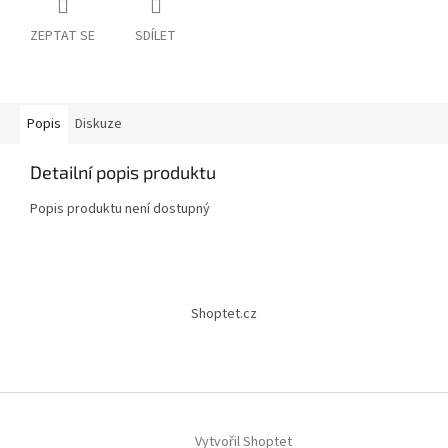
ZEPTAT SE
SDÍLET
Popis
Diskuze
Detailní popis produktu
Popis produktu není dostupný
Z
á
Shoptet.cz
p
a
t
í
Vytvořil Shoptet