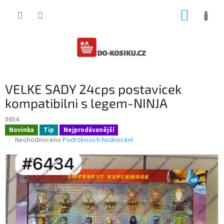
Přejít
NÁKUP
na
obsah
KOŠÍK
VELKE SADY 24cps postavicek
kompatibilni s legem-NINJA
8654
Novinka
Tip
Nejprodávanější
Průměrné
Neohodnoceno
Podrobnosti hodnocení
hodnocení
produktu
je
0,0
z
5
hvězdiček.