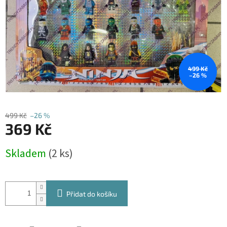
499 Kč
–26 %
499 Kč
–26 %
369 Kč
Měrná
Skladem
(2 ks)
cena:
Přidat do košíku