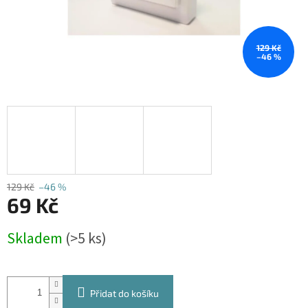
129 Kč
–46 %
129 Kč
–46 %
69 Kč
Měrná
Skladem
(>5 ks)
cena:
Přidat do košíku