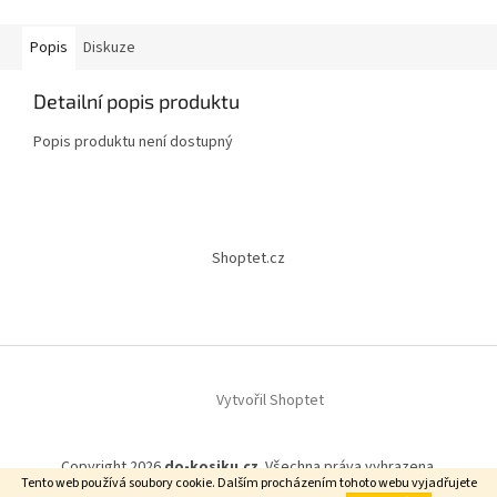
Popis
Diskuze
Detailní popis produktu
Popis produktu není dostupný
Z
á
Shoptet.cz
p
a
t
í
Vytvořil Shoptet
Copyright 2026
do-kosiku.cz
. Všechna práva vyhrazena.
Tento web používá soubory cookie. Dalším procházením tohoto webu vyjadřujete