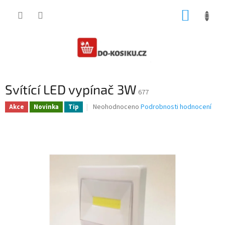
Přejít
NÁKUP
na
obsah
KOŠÍK
Svítící LED vypínač 3W
677
Průměrné
Neohodnoceno
Podrobnosti hodnocení
Akce
Novinka
Tip
hodnocení
produktu
je
0,0
z
5
hvězdiček.