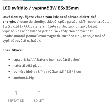
LED svítidlo / vypínač 3W 85x85mm
Osvětlení využijete všude tam kde není přívod elektrické
energie.
Vhodné do chodby, sklepů, spíží, garáže, skříní nebo na půdu.
Stačí vložit 3x AAA baterie a můžete svítilnu zapnout jako běžný
vypínač. Rozsvítit zvládne jednoduše každý člen domácnosti.
Snadná montáž pomocí dvou magnetů, suchého zipu, nebo je možné
vypínač pověsit na háček.
Specifikace:
napájení: 3x AAA baterie (není součástí balení)
materiál: ABS plast
rozměry (délka / šířka / výška): 8,5 / 8,5 / 3 cm
hmotnost: 56g
ZEPTAT SE
SDÍLET