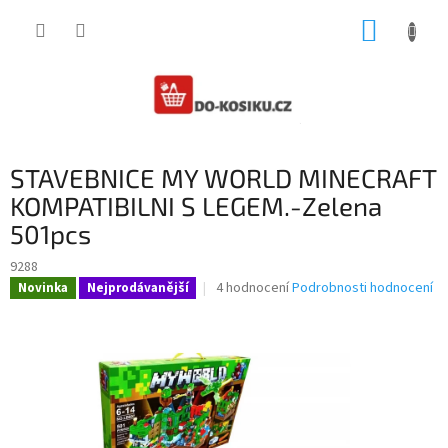
Přejít
NÁKUP
na
obsah
KOŠÍK
STAVEBNICE MY WORLD MINECRAFT
KOMPATIBILNI S LEGEM.-Zelena
501pcs
9288
Průměrné
4 hodnocení
Podrobnosti hodnocení
Novinka
Nejprodávanější
hodnocení
produktu
je
2,3
z
5
hvězdiček.