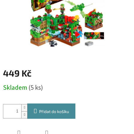
449 Kč
Měrná
Skladem
(5 ks)
cena:
Přidat do košíku