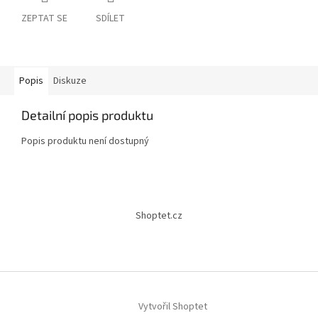
ZEPTAT SE
SDÍLET
Popis
Diskuze
Detailní popis produktu
Popis produktu není dostupný
Z
á
Shoptet.cz
p
a
t
í
Vytvořil Shoptet