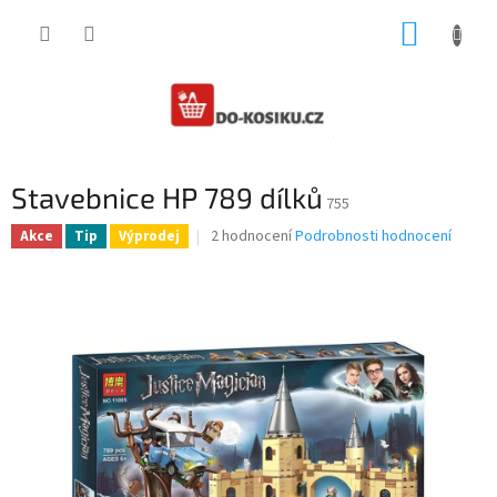
Přejít
NÁKUP
na
obsah
KOŠÍK
Stavebnice HP 789 dílků
755
Průměrné
2 hodnocení
Podrobnosti hodnocení
Akce
Tip
Výprodej
hodnocení
produktu
je
4,0
z
5
hvězdiček.