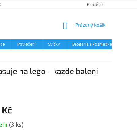
OBNÍCH ÚDAJŮ
REKLAMACE
Přihlášení
NÁKUPNÍ
Prázdný košík
KOŠÍK
ace
Povlečení
Svíčky
Drogerie a kosmetika
Obleče
suje na lego - kazde baleni
 Kč
dem
(3 ks)