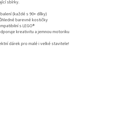
jící sbírky.
balení (každé s 90+ dílky)
ůhledné barevné kostičky
mpatibilní s LEGO®
dporuje kreativitu a jemnou motoriku
ktní dárek pro malé i velké stavitele!