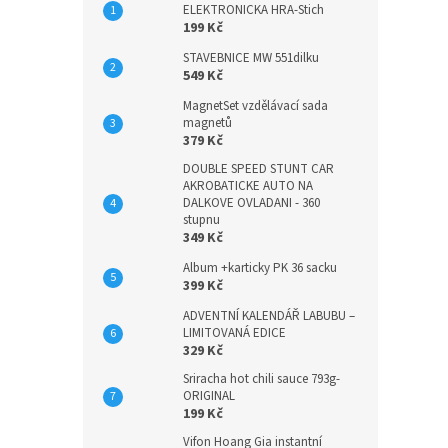
ELEKTRONICKA HRA-Stich
199 Kč
STAVEBNICE MW 551dilku
549 Kč
MagnetSet vzdělávací sada
magnetů
379 Kč
DOUBLE SPEED STUNT CAR
AKROBATICKE AUTO NA
DALKOVE OVLADANI - 360
stupnu
349 Kč
Album +karticky PK 36 sacku
399 Kč
ADVENTNÍ KALENDÁŘ LABUBU –
LIMITOVANÁ EDICE
329 Kč
Sriracha hot chili sauce 793g-
ORIGINAL
199 Kč
Vifon Hoang Gia instantní