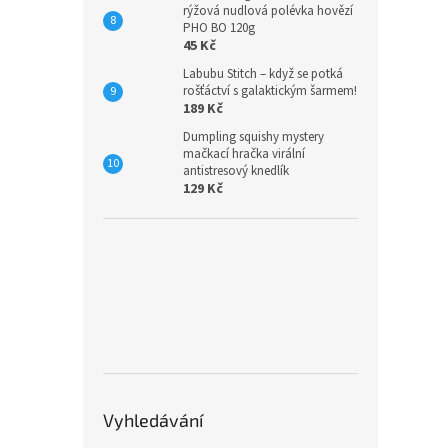
rýžová nudlová polévka hovězí
PHO BO 120g
45 Kč
Labubu Stitch – když se potká
rošťáctví s galaktickým šarmem!
189 Kč
Dumpling squishy mystery
mačkací hračka virální
antistresový knedlík
129 Kč
Vyhledávání