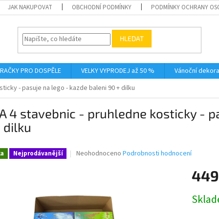
JAK NAKUPOVAT
OBCHODNÍ PODMÍNKY
PODMÍNKY OCHRANY OS
HLEDAT
RAČKY PRO DOSPĚLE
VELKY VYPRODEJ až 50 %
Vánoční dekor
icky - pasuje na lego - kazde baleni 90 + dilku
 4 stavebnic - pruhledne kosticky - pa
 dilku
Průměrné
Neohodnoceno
Podrobnosti hodnocení
ka
Nejprodávanější
hodnocení
produktu
449
je
0,0
Měrná
Skla
z
cena:
5
hvězdiček.