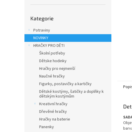
n
e
Přeskočit
l
Kategorie
kategorie
Potraviny
NOVINKY
HRAČKY PRO DĚTI
Školní potřeby
Dětske hodinky
Hračky pro nejmenší
Naučné hračky
Figurky, postavičky a kartičky
Popi
Dětské kostýmy, šatičky a doplňky k
dětským kostýmům
Kreativní hračky
Det
Dřevěné hračky
SADA
Hračky na baterie
Obje
Panenky
barvá