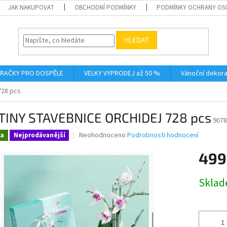
JAK NAKUPOVAT
OBCHODNÍ PODMÍNKY
PODMÍNKY OCHRANY OS
HLEDAT
RAČKY PRO DOSPĚLE
VELKY VYPRODEJ až 50 %
Vánoční dekor
728 pcs
TINY STAVEBNICE ORCHIDEJ 728 pcs
9078
Průměrné
Neohodnoceno
Podrobnosti hodnocení
ka
Nejprodávanější
hodnocení
produktu
499
je
0,0
Měrná
Skla
z
cena:
5
hvězdiček.