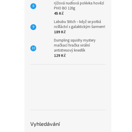
rýžová nudlová polévka hovězí
PHO BO 120g
45 Kč
Labubu Stitch – když se potká
rošťáctví s galaktickým šarmem!
189 Kč
Dumpling squishy mystery
mačkací hračka virální
antistresový knedlík
129 Kč
Vyhledávání