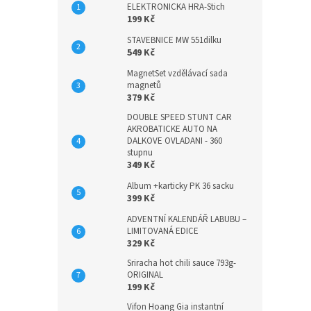
ELEKTRONICKA HRA-Stich
199 Kč
STAVEBNICE MW 551dilku
549 Kč
MagnetSet vzdělávací sada
magnetů
379 Kč
DOUBLE SPEED STUNT CAR
AKROBATICKE AUTO NA
DALKOVE OVLADANI - 360
stupnu
349 Kč
Album +karticky PK 36 sacku
399 Kč
ADVENTNÍ KALENDÁŘ LABUBU –
LIMITOVANÁ EDICE
329 Kč
Sriracha hot chili sauce 793g-
ORIGINAL
199 Kč
Vifon Hoang Gia instantní