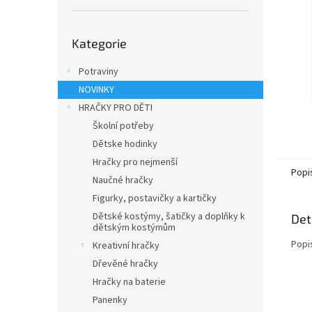
n
e
Přeskočit
l
Kategorie
kategorie
Potraviny
NOVINKY
HRAČKY PRO DĚTI
Školní potřeby
Dětske hodinky
Hračky pro nejmenší
Popi
Naučné hračky
Figurky, postavičky a kartičky
Dětské kostýmy, šatičky a doplňky k
Det
dětským kostýmům
Popi
Kreativní hračky
Dřevěné hračky
Hračky na baterie
Panenky