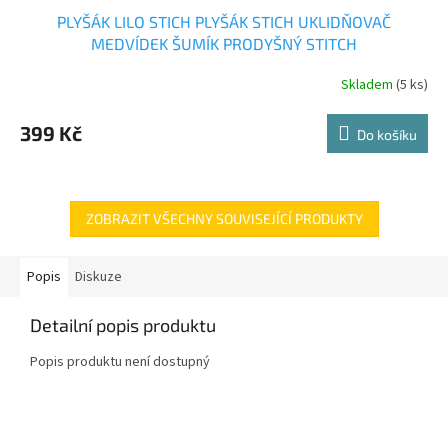
PLYŠÁK LILO STICH PLYŠÁK STICH UKLIDŇOVAČ
MEDVÍDEK ŠUMÍK PRODYŠNÝ STITCH
Skladem
(5 ks)
399 Kč
Do košíku
ZOBRAZIT VŠECHNY SOUVISEJÍCÍ PRODUKTY
Popis
Diskuze
Detailní popis produktu
Popis produktu není dostupný
Z