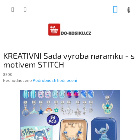
Přejít
NÁKUP
na
obsah
KOŠÍK
KREATIVNI Sada vyroba naramku - s
motivem STITCH
8808
Průměrné
Neohodnoceno
Podrobnosti hodnocení
hodnocení
produktu
je
0,0
z
5
hvězdiček.