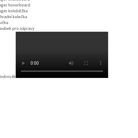
inger hoverboard
inger koloběžka
áhradní kolečka
sička
roubek pro nápravy
roubovák