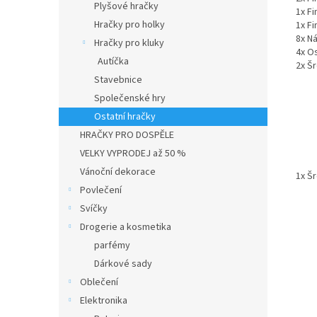
Plyšové hračky
1x F
Hračky pro holky
1x F
8x N
Hračky pro kluky
4x O
Autíčka
2x Š
Stavebnice
Společenské hry
Ostatní hračky
HRAČKY PRO DOSPĚLE
VELKY VYPRODEJ až 50 %
Vánoční dekorace
1x Š
Povlečení
Svíčky
Drogerie a kosmetika
parfémy
Dárkové sady
Oblečení
Elektronika