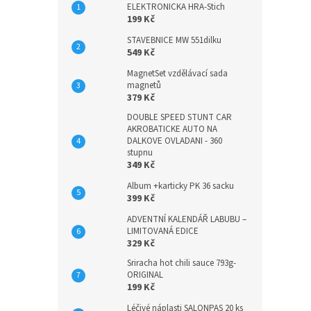
ELEKTRONICKA HRA-Stich
199 Kč
STAVEBNICE MW 551dilku
549 Kč
MagnetSet vzdělávací sada
magnetů
379 Kč
DOUBLE SPEED STUNT CAR
AKROBATICKE AUTO NA
DALKOVE OVLADANI - 360
stupnu
349 Kč
Album +karticky PK 36 sacku
399 Kč
ADVENTNÍ KALENDÁŘ LABUBU –
LIMITOVANÁ EDICE
329 Kč
Sriracha hot chili sauce 793g-
ORIGINAL
199 Kč
Léčivé náplasti SALONPAS 20 ks