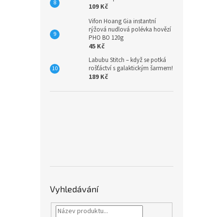
109 Kč
Vifon Hoang Gia instantní
rýžová nudlová polévka hovězí
PHO BO 120g
45 Kč
Labubu Stitch – když se potká
rošťáctví s galaktickým šarmem!
189 Kč
Vyhledávání