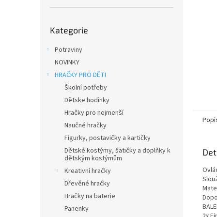
n
e
Přeskočit
l
Kategorie
kategorie
Potraviny
NOVINKY
HRAČKY PRO DĚTI
Školní potřeby
Dětske hodinky
Hračky pro nejmenší
Popi
Naučné hračky
Figurky, postavičky a kartičky
Dětské kostýmy, šatičky a doplňky k
Det
dětským kostýmům
Ovlá
Kreativní hračky
Slou
Dřevěné hračky
Mater
Hračky na baterie
Dopo
BALE
Panenky
2x F