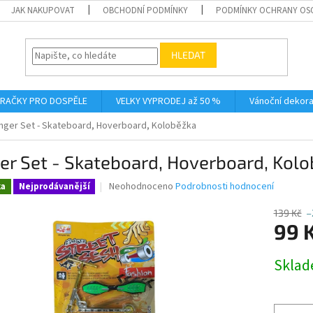
JAK NAKUPOVAT
OBCHODNÍ PODMÍNKY
PODMÍNKY OCHRANY OS
HLEDAT
RAČKY PRO DOSPĚLE
VELKY VYPRODEJ až 50 %
Vánoční dekor
inger Set - Skateboard, Hoverboard, Koloběžka
er Set - Skateboard, Hoverboard, Kol
Průměrné
Neohodnoceno
Podrobnosti hodnocení
ka
Nejprodávanější
hodnocení
produktu
139 Kč
–
je
99 
0,0
z
Měrná
Skla
5
cena:
hvězdiček.