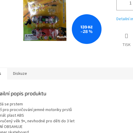
Detailní 
139 Kč
–28 %
TISK
s
Diskuze
ailní popis produktu
dá se prstem
ží pro procvičování jemné motoriky prstů
iál: plast ABS
ručený věk 9+, nevhodné pro děti do 3 let
NÍ OBSAHUJE
inger skateboard